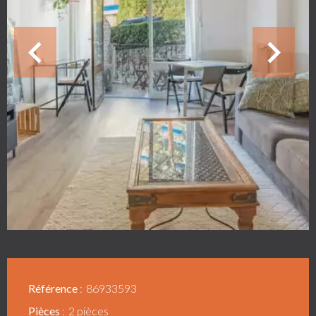
Référence
86933593
Pièces
2 pièces