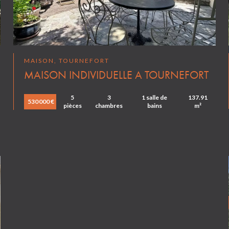
MAISON, TOURNEFORT
MAISON INDIVIDUELLE A TOURNEFORT
5
3
1 salle de
137.91
530 000 €
pièces
chambres
bains
m²