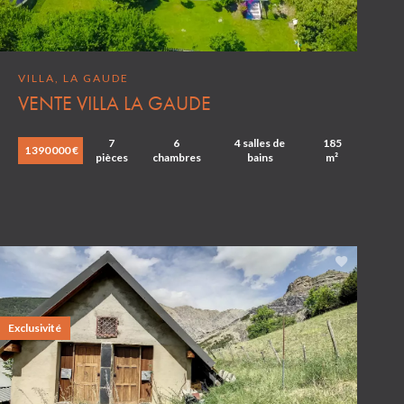
VILLA, LA GAUDE
VENTE VILLA LA GAUDE
7
6
4 salles de
185
1 390 000 €
pièces
chambres
bains
m²
Exclusivité