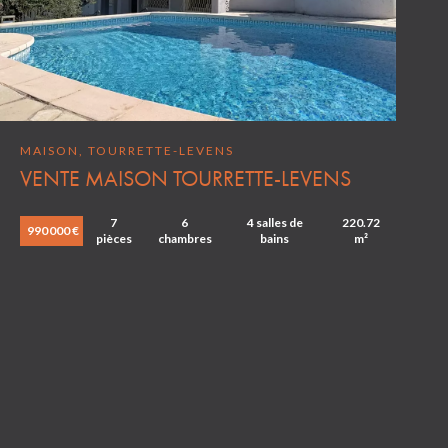
MAISON, TOURRETTE-LEVENS
VENTE MAISON TOURRETTE-LEVENS
7
6
4 salles de
220.72
990 000 €
pièces
chambres
bains
m²