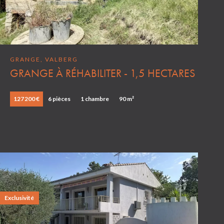
GRANGE, VALBERG
GRANGE À RÉHABILITER - 1,5 HECTARES
127 200 €
6 pièces
1 chambre
90 m²
Exclusivité