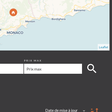
Leaflet
PRIX MAX
Date de mise à jour