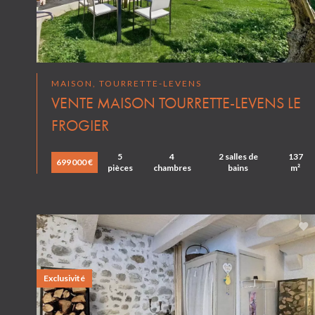
MAISON, TOURRETTE-LEVENS
VENTE MAISON TOURRETTE-LEVENS LE
FROGIER
5
4
2 salles de
137
699 000 €
pièces
chambres
bains
m²
Exclusivité