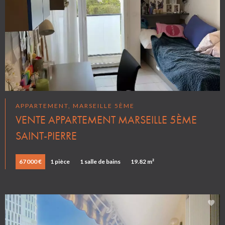
APPARTEMENT, MARSEILLE 5ÈME
VENTE APPARTEMENT MARSEILLE 5ÈME
SAINT-PIERRE
67 000 €
1 pièce
1 salle de bains
19.82 m²