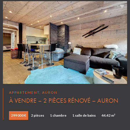
APPARTEMENT, AURON
À VENDRE – 2 PIÈCES RÉNOVÉ – AURON
299 000 €
2 pièces
1 chambre
1 salle de bains
44.42 m²