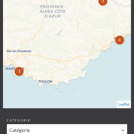
2
6
2
Leaflet
CATÉGORIE
Catégorie