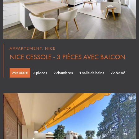
APPARTEMENT, NICE
NICE CESSOLE - 3 PIÈCES AVEC BALCON
295 000 €
3 pièces
2 chambres
1 salle de bains
72.52 m²