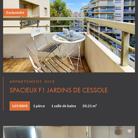
Exclusivité
APPARTEMENT, NICE
SPACIEUX F1 JARDINS DE CESSOLE
165 000 €
1 pièce
1 salle de bains
30.21 m²