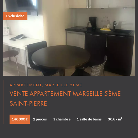
Exclusivité
APPARTEMENT, MARSEILLE 5ÈME
VENTE APPARTEMENT MARSEILLE 5ÈME
SAINT-PIERRE
140 000 €
2 pièces
1 chambre
1 salle de bains
30.87 m²