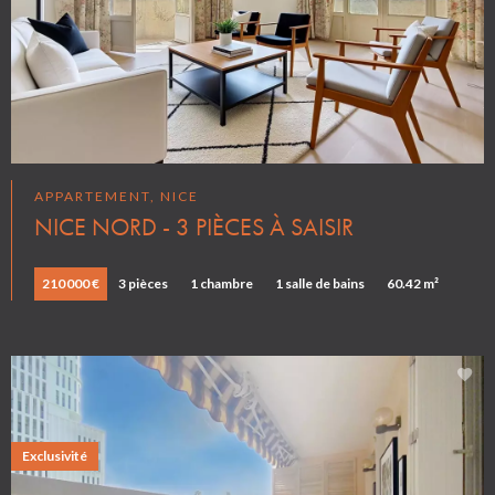
APPARTEMENT, NICE
NICE NORD - 3 PIÈCES À SAISIR
210 000 €
3 pièces
1 chambre
1 salle de bains
60.42 m²
Exclusivité