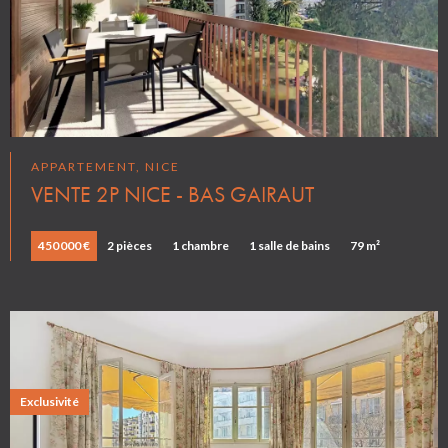
APPARTEMENT, NICE
VENTE 2P NICE - BAS GAIRAUT
450 000 €
2 pièces
1 chambre
1 salle de bains
79 m²
Exclusivité