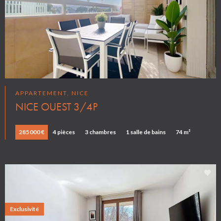
APPARTEMENT, NICE
NICE OUEST 3/4P
285 000 €
4 pièces
3 chambres
1 salle de bains
74 m²
Exclusivité