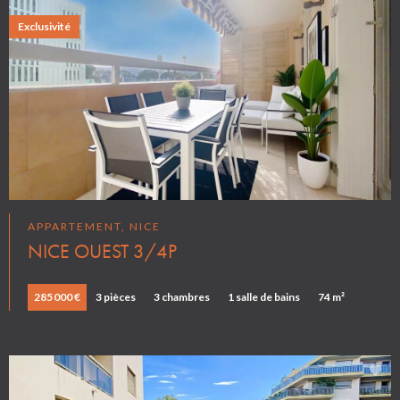
Exclusivité
APPARTEMENT, NICE
NICE OUEST 3/4P
285 000 €
3 pièces
3 chambres
1 salle de bains
74 m²