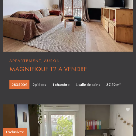
APPARTEMENT, AURON
MAGNIFIQUE T2 A VENDRE
283 500 €
2 pièces
1 chambre
1 salle de bains
37.52 m²
Exclusivité